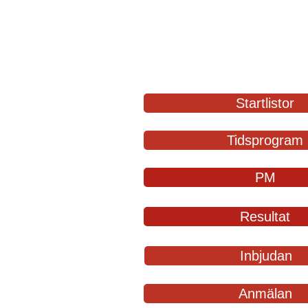
stapeln d
Startlistor
Tidsprogram
PM
Resultat
Inbjudan
Anmälan