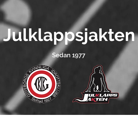
Julklappsjakten
Sedan 1977
na till 2022 års Julklappsjak