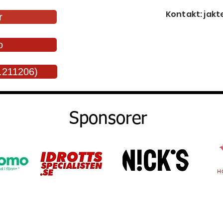
Kontakt:
jakt
r
o
.211206)
Sponsorer