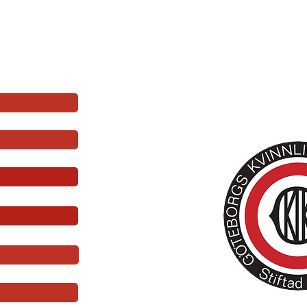
en 3-4 december - den 44:e i