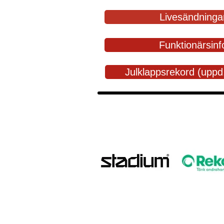
Livesändninga
Funktionärsinf
Julklappsrekord (uppd